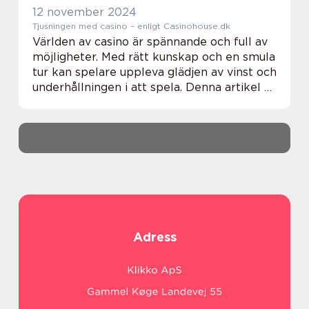
12 november 2024
Tjusningen med casino – enligt Casinohouse.dk
Världen av casino är spännande och full av
möjligheter. Med rätt kunskap och en smula
tur kan spelare uppleva glädjen av vinst och
underhållningen i att spela. Denna artikel är
en guide för de som vill ut...
Adress