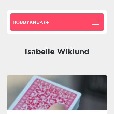
HOBBYKNEP.
se
Isabelle Wiklund