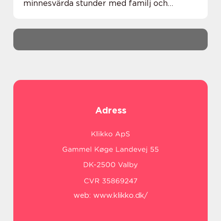
minnesvärda stunder med familj och
vänner. Innan du investerar i en badtunna
fin...
Adress
web:
www.klikko.dk/