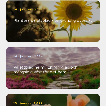
16. januari 2024
Plantera palettblad - en grundlig översikt
16. januari 2024
Palettblad helmi: En färgglad och
mångsidig växt för ditt hem
15. januari 2024