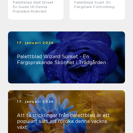
Palettblad Wall Street:
Palettblad Svart: En
En Guide till Denna
Färgstark Förtrollning
Populära Krukväxt
17. januari 2024
Palettblad Wizard Sunset - En
Färgsprakande Skönhet i Trädgården
17. januari 2024
Att ta sticklingar från palettblad är ett
populärt sätt att föröka denna vackra
växt