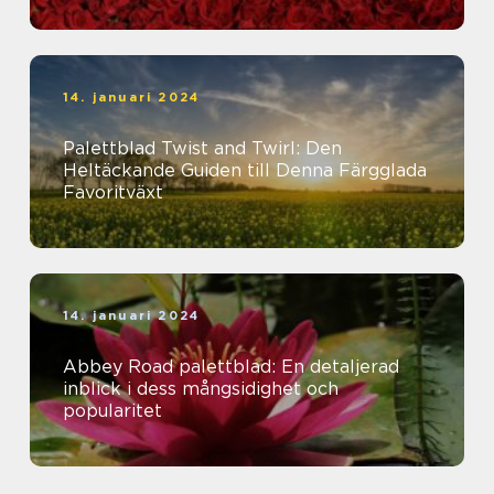
14. januari 2024
Palettblad Twist and Twirl: Den
Heltäckande Guiden till Denna Färgglada
Favoritväxt
14. januari 2024
Abbey Road palettblad: En detaljerad
inblick i dess mångsidighet och
popularitet