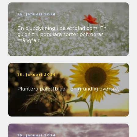
16. januari 2024
En djupdykning i palettblad com: En
guide till populära sorter och deras
mångfald
16. januari 2024
Plantera palettblad - en grundlig översikt
16. januari 2024