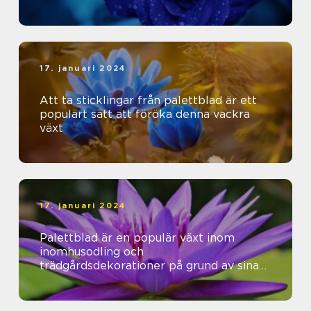
17. januari 2024
Att ta sticklingar från palettblad är ett
populärt sätt att föröka denna vackra
växt
17. januari 2024
Palettblad är en populär växt inom
inomhusodling och
trädgårdsdekorationer på grund av sina
vackra färger och mönster