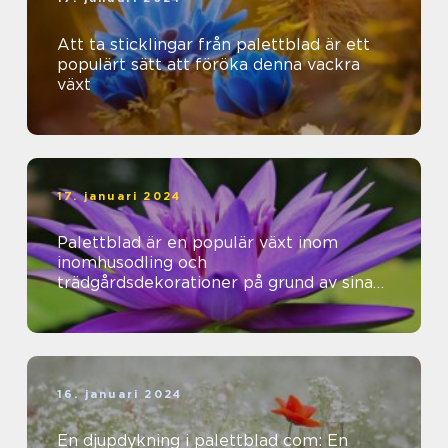
Att ta sticklingar från palettblad är ett
populärt sätt att föröka denna vackra
växt
17. januari 2024
Palettblad är en populär växt inom
inomhusodling och
trädgårdsdekorationer på grund av sina
vackra färger och mönster
16. januari 2024
En djupdykning i palettblad com: En