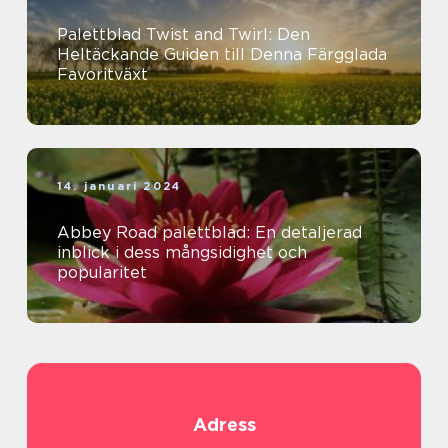
Palettblad Twist and Twirl: Den
Heltäckande Guiden till Denna Färgglada
Favoritväxt
14. januari 2024
Abbey Road palettblad: En detaljerad
inblick i dess mångsidighet och
popularitet
Adress