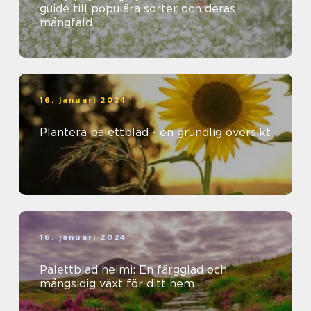
guide till populära sorter och deras
mångfald
16. januari 2024
Plantera palettblad - en grundlig översikt
16. januari 2024
Palettblad helmi: En färgglad och
mångsidig växt för ditt hem