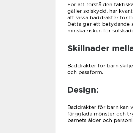
För att förstå den faktisk
gäller solskydd, har kvan
att vissa baddräkter för 
Detta ger ett betydande s
minska risken för solskad
Skillnader mell
Baddräkter för barn skiljer
och passform.
Design:
Baddräkter för barn kan v
färgglada mönster och tr
barnets ålder och personl