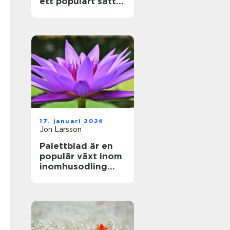
ett populärt sätt
att föröka denna
vackra växt
17. januari 2024
Jon Larsson
Palettblad är en
populär växt inom
inomhusodling
och
trädgårdsdekorati
oner på grund av
sina vackra färger
och mönster