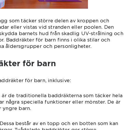
agg som täcker större delen av kroppen och
dar eller vistas vid stranden eller poolen. Den
 skydda barnets hud från skadlig UV-strålning och
r. Baddräkter för barn finns i olika stilar och
lika åldersgrupper och personligheter.
äkter för barn
addräkter för barn, inklusive:
a är de traditionella baddräkterna som täcker hela
r några speciella funktioner eller mönster. De är
r yngre barn.
 Dessa består av en topp och en botten som kan
färger. Tvådelade baddräkter ger större