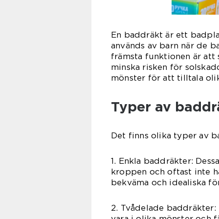
En baddräkt är ett badpl
används av barn när de ba
främsta funktionen är att
minska risken för solskado
mönster för att tilltala o
Typer av baddr
Det finns olika typer av b
1. Enkla baddräkter: Dess
kroppen och oftast inte ha
bekväma och idealiska fö
2. Tvådelade baddräkter:
vara i olika mönster och 