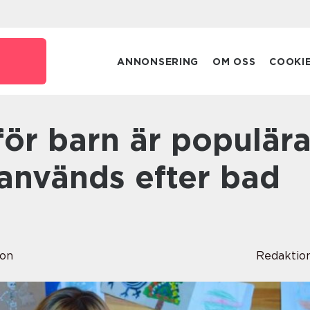
ANNONSERING
OM OSS
COOKI
används efter bad
son
Redaktio