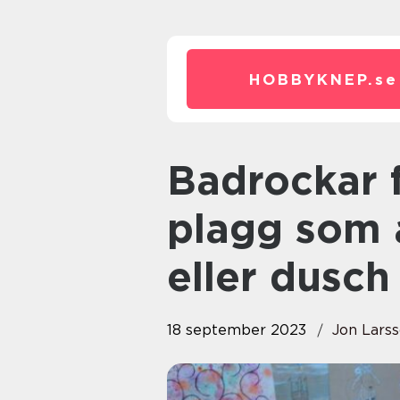
HOBBYKNEP.
se
Badrockar för barn är populära
plagg som 
eller dusch
18 september 2023
Jon Lars