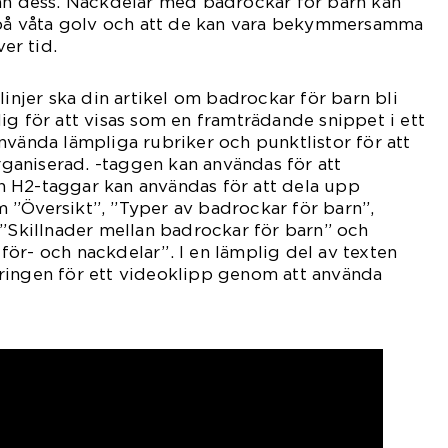
dan dess. Nackdelar med badrockar för barn kan
a på våta golv och att de kan vara bekymmersamma
ver tid.
linjer ska din artikel om badrockar för barn bli
ig för att visas som en framträdande snippet i ett
nvända lämpliga rubriker och punktlistor för att
organiserad. -taggen kan användas för att
 H2-taggar kan användas för att dela upp
som ”Översikt”, ”Typer av badrockar för barn”,
 ”Skillnader mellan badrockar för barn” och
ör- och nackdelar”. I en lämplig del av texten
ringen för ett videoklipp genom att använda