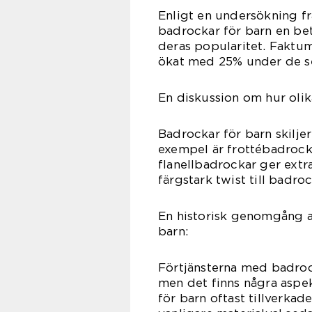
Enligt en undersökning fr
badrockar för barn en bet
deras popularitet. Faktum
ökat med 25% under de se
En diskussion om hur olika
Badrockar för barn skiljer 
exempel är frottébadrocka
flanellbadrockar ger extr
färgstark twist till badr
En historisk genomgång a
barn:
Förtjänsterna med badrock
men det finns några aspek
för barn oftast tillverkad