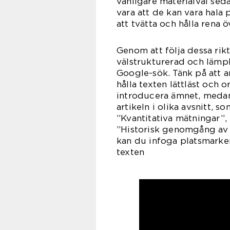
vanligare materialval se
vara att de kan vara hal
att tvätta och hålla rena ö
Genom att följa dessa rikt
välstrukturerad och lämpl
Google-sök. Tänk på att a
hålla texten lättläst och 
introducera ämnet, medan
artikeln i olika avsnitt, 
”Kvantitativa mätningar”,
”Historisk genomgång av f
kan du infoga platsmarke
texten