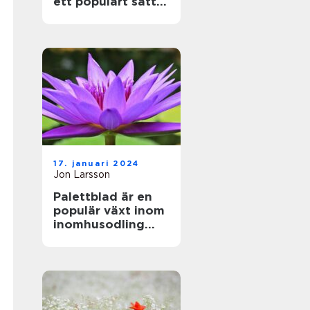
ett populärt sätt
att föröka denna
vackra växt
17. januari 2024
Jon Larsson
Palettblad är en
populär växt inom
inomhusodling
och
trädgårdsdekorati
oner på grund av
sina vackra färger
och mönster