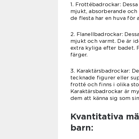
1. Frottébadrockar: Dessa
mjukt, absorberande och s
de flesta har en huva för 
2. Flanellbadrockar: Dessa
mjukt och varmt. De är ide
extra kyliga efter badet.
färger.
3. Karaktärsbadrockar: D
tecknade figurer eller sup
frotté och finns i olika st
Karaktärsbadrockar är myc
dem att känna sig som sina
Kvantitativa m
barn: