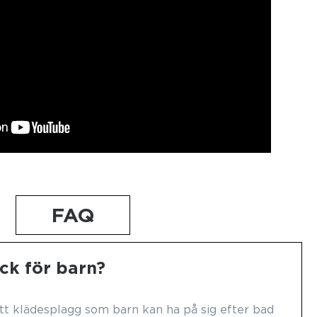
FAQ
ck för barn?
tt klädesplagg som barn kan ha på sig efter bad