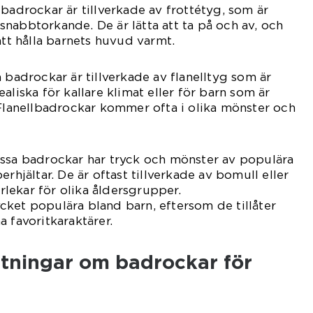
 badrockar är tillverkade av frottétyg, som är
nabbtorkande. De är lätta att ta på och av, och
att hålla barnets huvud varmt.
 badrockar är tillverkade av flanelltyg som är
aliska för kallare klimat eller för barn som är
 Flanellbadrockar kommer ofta i olika mönster och
essa badrockar har tryck och mönster av populära
erhjältar. De är oftast tillverkade av bomull eller
orlekar för olika åldersgrupper.
ket populära bland barn, eftersom de tillåter
 favoritkaraktärer.
ätningar om badrockar för