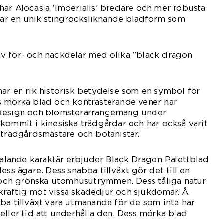
ar Alocasia ’Imperialis’ bredare och mer robusta
 har en unik stingrocksliknande bladform som
v för- och nackdelar med olika ”black dragon
ar en rik historisk betydelse som en symbol för
s mörka blad och kontrasterande vener har
sdesign och blomsterarrangemang under
kommit i kinesiska trädgårdar och har också varit
 trädgårdsmästare och botanister.
ltalande karaktär erbjuder Black Dragon Palettblad
ess ägare. Dess snabba tillväxt gör det till en
a och grönska utomhusutrymmen. Dess tåliga natur
raftig mot vissa skadedjur och sjukdomar. Å
ba tillväxt vara utmanande för de som inte har
eller tid att underhålla den. Dess mörka blad