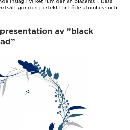
ande inslag i vilket rum den än placeras i. Dess
xtsätt gör den perfekt för både utomhus- och
presentation av ”black
lad”