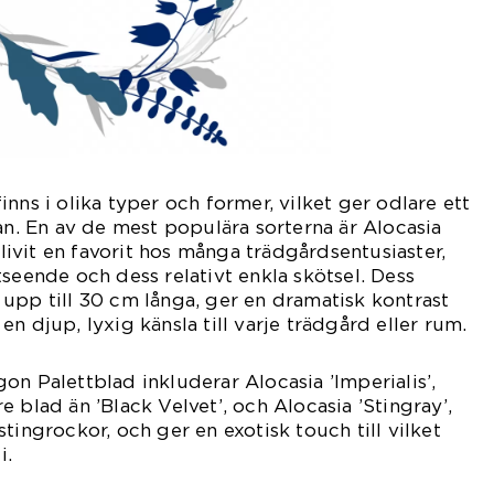
nns i olika typer och former, vilket ger odlare ett
lan. En av de mest populära sorterna är Alocasia
 blivit en favorit hos många trädgårdsentusiaster,
tseende och dess relativt enkla skötsel. Dess
upp till 30 cm långa, ger en dramatisk kontrast
n djup, lyxig känsla till varje trädgård eller rum.
on Palettblad inkluderar Alocasia ’Imperialis’,
 blad än ’Black Velvet’, och Alocasia ’Stingray’,
tingrockor, och ger en exotisk touch till vilket
i.