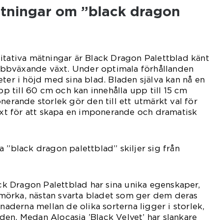
ätningar om ”black dragon
itativa mätningar är Black Dragon Palettblad känt
snabbväxande växt. Under optimala förhållanden
eter i höjd med sina blad. Bladen själva kan nå en
 till 60 cm och kan innehålla upp till 15 cm
nerande storlek gör den till ett utmärkt val för
växt för att skapa en imponerande och dramatisk
a ”black dragon palettblad” skiljer sig från
ack Dragon Palettblad har sina unika egenskaper,
örka, nästan svarta bladet som ger dem deras
lnaderna mellan de olika sorterna ligger i storlek,
en. Medan Alocasia ’Black Velvet’ har slankare