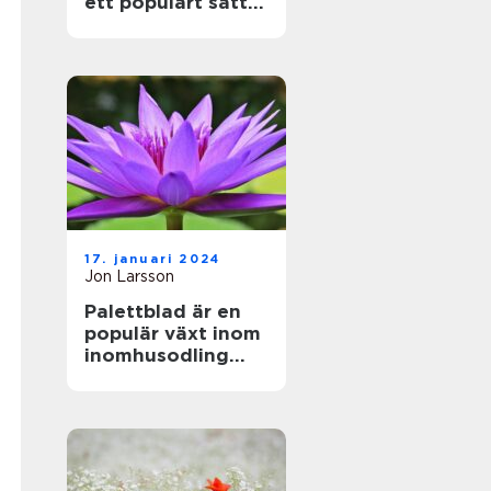
ett populärt sätt
att föröka denna
vackra växt
17. januari 2024
Jon Larsson
Palettblad är en
populär växt inom
inomhusodling
och
trädgårdsdekorati
oner på grund av
sina vackra färger
och mönster