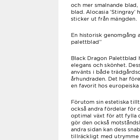
och mer smalnande blad, h
blad. Alocasia ’Stingray’
sticker ut från mängden.
En historisk genomgång a
palettblad”
Black Dragon Palettblad h
elegans och skönhet. Des
använts i både trädgård
århundraden. Det har före
en favorit hos europeiska
Förutom sin estetiska til
också andra fördelar för d
optimal växt för att fyll
gör den också motståndsk
andra sidan kan dess snab
tillräckligt med utrymme 