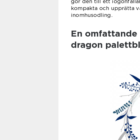
gör den till ett iögonfall
kompakta och upprätta vä
inomhusodling.
En omfattande 
dragon palettb