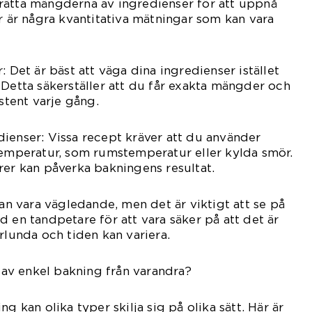
rätta mängderna av ingredienser för att uppnå
är är några kvantitativa mätningar som kan vara
: Det är bäst att väga dina ingredienser istället
 Detta säkerställer att du får exakta mängder och
istent varje gång.
ienser: Vissa recept kräver att du använder
temperatur, som rumstemperatur eller kylda smör.
rer kan påverka bakningens resultat.
kan vara vägledande, men det är viktigt att se på
d en tandpetare för att vara säker på att det är
rlunda och tiden kan variera.
r av enkel bakning från varandra?
g kan olika typer skilja sig på olika sätt. Här är