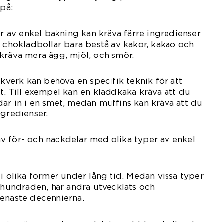
 på:
er av enkel bakning kan kräva färre ingredienser
n chokladbollar bara bestå av kakor, kakao och
kräva mera ägg, mjöl, och smör.
akverk kan behöva en specifik teknik för att
t. Till exempel kan en kladdkaka kräva att du
ar in i en smet, medan muffins kan kräva att du
ngredienser.
v för- och nackdelar med olika typer av enkel
 i olika former under lång tid. Medan vissa typer
århundraden, har andra utvecklats och
senaste decennierna.