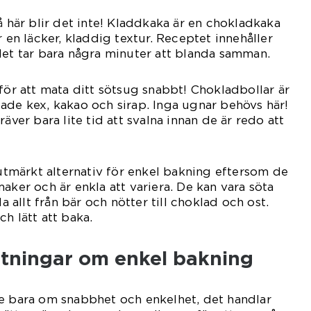
å här blir det inte! Kladdkaka är en chokladkaka
r en läcker, kladdig textur. Receptet innehåller
det tar bara några minuter att blanda samman.
 för att mata ditt sötsug snabbt! Chokladbollar är
ade kex, kakao och sirap. Inga ugnar behövs här!
räver bara lite tid att svalna innan de är redo att
 utmärkt alternativ för enkel bakning eftersom de
aker och är enkla att variera. De kan vara söta
la allt från bär och nötter till choklad och ost.
h lätt att baka.
ätningar om enkel bakning
te bara om snabbhet och enkelhet, det handlar