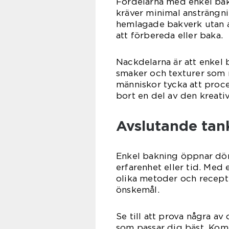
Fördelarna med enkel bak
kräver minimal ansträngni
hemlagade bakverk utan a
att förbereda eller baka.
Nackdelarna är att enkel
smaker och texturer som 
människor tycka att proce
bort en del av den kreati
Avslutande tan
Enkel bakning öppnar dörre
erfarenhet eller tid. Med 
olika metoder och recept,
önskemål.
Se till att prova några av
som passar dig bäst. Kom 