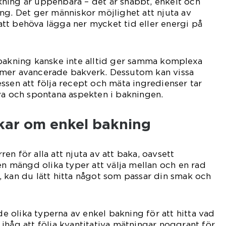
ning är uppenbara – det är snabbt, enkelt och
ng. Det ger människor möjlighet att njuta av
tt behöva lägga ner mycket tid eller energi på
 bakning kanske inte alltid ger samma komplexa
mer avancerade bakverk. Dessutom kan vissa
ssen att följa recept och mäta ingredienser tar
va och spontana aspekten i bakningen.
kar om enkel bakning
n för alla att njuta av att baka, oavsett
en mängd olika typer att välja mellan och en rad
 kan du lätt hitta något som passar din smak och
 de olika typerna av enkel bakning för att hitta vad
ihåg att följa kvantitativa mätningar noggrant för