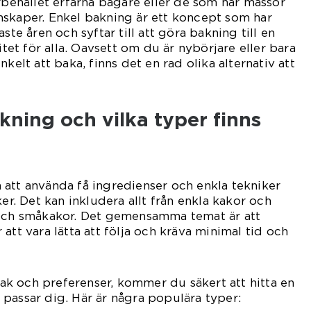
örbehållet erfarna bagare eller de som har massor
nskaper. Enkel bakning är ett koncept som har
ste åren och syftar till att göra bakning till en
vitet för alla. Oavsett om du är nybörjare eller bara
kelt att baka, finns det en rad olika alternativ att
kning och vilka typer finns
att använda få ingredienser och enkla tekniker
ker. Det kan inkludera allt från enkla kakor och
 och småkakor. Det gemensamma temat är att
att vara lätta att följa och kräva minimal tid och
k och preferenser, kommer du säkert att hitta en
passar dig. Här är några populära typer: