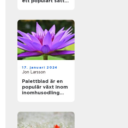
ett populärt sätt
att föröka denna
vackra växt
17. januari 2024
Jon Larsson
Palettblad är en
populär växt inom
inomhusodling
och
trädgårdsdekorati
oner på grund av
sina vackra färger
och mönster