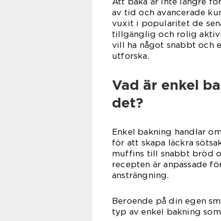
Att baka är inte längre f
av tid och avancerade ku
vuxit i popularitet de sena
tillgänglig och rolig akti
vill ha något snabbt och en
utforska.
Vad är enkel ba
det?
Enkel bakning handlar om 
för att skapa läckra sötsa
muffins till snabbt bröd
recepten är anpassade för 
ansträngning.
Beroende på din egen sma
typ av enkel bakning som 