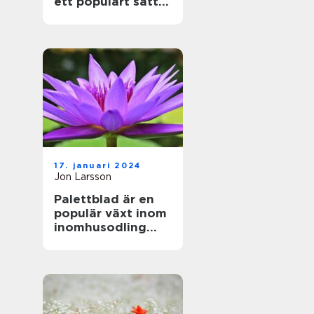
ett populärt sätt
att föröka denna
vackra växt
17. januari 2024
Jon Larsson
Palettblad är en
populär växt inom
inomhusodling
och
trädgårdsdekorati
oner på grund av
sina vackra färger
och mönster