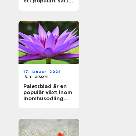
ett populärt sätt
att föröka denna
vackra växt
17. januari 2024
Jon Larsson
Palettblad är en
populär växt inom
inomhusodling
och
trädgårdsdekorati
oner på grund av
sina vackra färger
och mönster