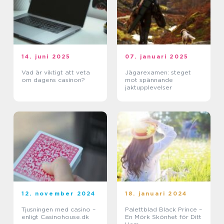
14. juni 2025
07. januari 2025
Vad är viktigt att veta
Jägarexamen: steget
om dagens casinon?
mot spännande
jaktupplevelser
12. november 2024
18. januari 2024
Tjusningen med casino –
Palettblad Black Prince –
enligt Casinohouse.dk
En Mörk Skönhet för Ditt