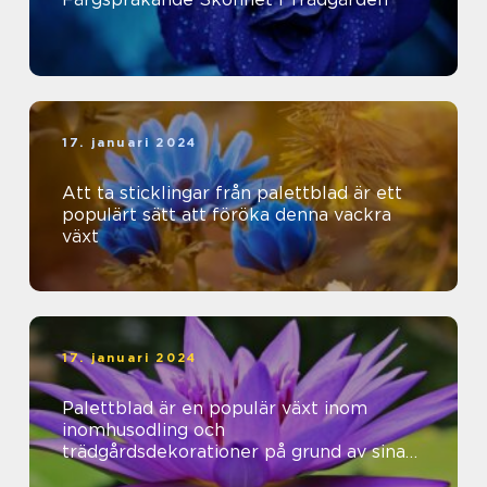
17. januari 2024
Att ta sticklingar från palettblad är ett
populärt sätt att föröka denna vackra
växt
17. januari 2024
Palettblad är en populär växt inom
inomhusodling och
trädgårdsdekorationer på grund av sina
vackra färger och mönster