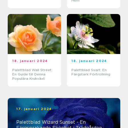
Hem
18. januari 2024
18. januari 2024
Palettblad Wall Street:
Palettblad Svart: En
En Guide till Denna
Färgstark Förtrollning
Populära Krukväxt
17. januari 2024
Palettblad Wizard Sunset - En
Färgsprakande Skönhet i Trädgården