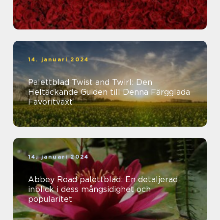
14. januari 2024
Palettblad Twist and Twirl: Den
Heltäckande Guiden till Denna Färgglada
Favoritväxt
14. januari 2024
Abbey Road palettblad: En detaljerad
inblick i dess mångsidighet och
popularitet