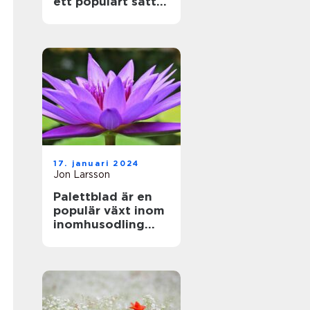
ett populärt sätt
att föröka denna
vackra växt
17. januari 2024
Jon Larsson
Palettblad är en
populär växt inom
inomhusodling
och
trädgårdsdekorati
oner på grund av
sina vackra färger
och mönster