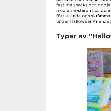
festliga snacks och godis
med atmosfären hos denna
förtjusande och skrämman
under Halloween-firandet
Typer av ”Hall