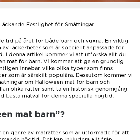
Läckande Festlighet för Småttingar
 tid på året för både barn och vuxna. En viktig
ta av läckerheter som är speciellt anpassade för
I denna artikel kommer vi att utforska allt du
n mat för barn. Vi kommer att ge en grundlig
tligen innebär, vilka olika typer som finns
ätter som är särskilt populära. Dessutom kommer vi
 mätningar om Halloween mat för barn och
llan olika rätter samt ta en historisk genomgång
d bästa matval för denna speciella högtid.
een mat barn”?
 en genre av maträtter som är utformade för att
mande högtid. Det kan inkludera allt från