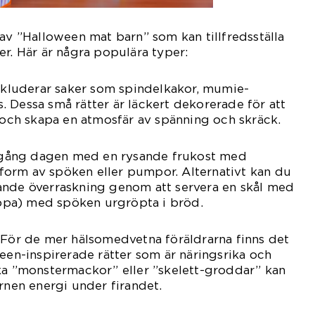
 av ”Halloween mat barn” som kan tillfredsställa
er. Här är några populära typer:
inkluderar saker som spindelkakor, mumie-
 Dessa små rätter är läckert dekorerade för att
r och skapa en atmosfär av spänning och skräck.
å igång dagen med en rysande frukost med
orm av spöken eller pumpor. Alternativt kan du
ande överraskning genom att servera en skål med
pa) med spöken urgröpta i bröd.
 För de mer hälsomedvetna föräldrarna finns det
ween-inspirerade rätter som är näringsrika och
ka ”monstermackor” eller ”skelett-groddar” kan
arnen energi under firandet.