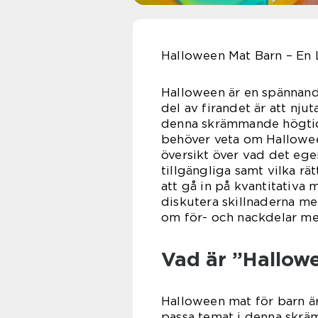
Halloween Mat Barn – En 
Halloween är en spännande
del av firandet är att nju
denna skrämmande högtid. 
behöver veta om Hallowee
översikt över vad det egen
tillgängliga samt vilka r
att gå in på kvantitativa
diskutera skillnaderna me
om för- och nackdelar me
Vad är ”Hallow
Halloween mat för barn är
passa temat i denna skräm