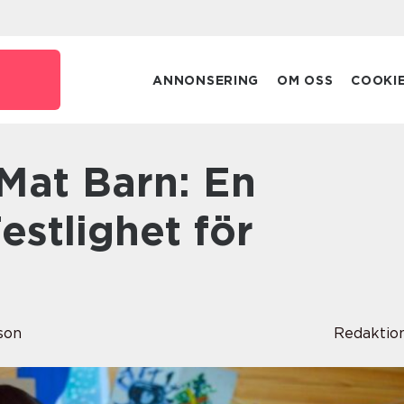
ANNONSERING
OM OSS
COOKI
stlighet för
son
Redaktio