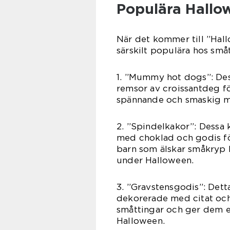
Populära Hallo
När det kommer till ”Hall
särskilt populära hos små
1. ”Mummy hot dogs”: Dess
remsor av croissantdeg fö
spännande och smaskig mat
2. ”Spindelkakor”: Dessa
med choklad och godis för
barn som älskar småkryp 
under Halloween.
3. ”Gravstensgodis”: Det
dekorerade med citat och 
småttingar och ger dem en
Halloween.