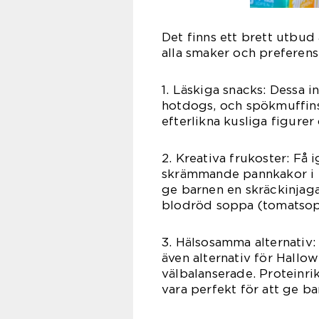
Det finns ett brett utbud
alla smaker och preferens
1. Läskiga snacks: Dessa 
hotdogs, och spökmuffins.
efterlikna kusliga figure
2. Kreativa frukoster: F
skrämmande pannkakor i f
ge barnen en skräckinjag
blodröd soppa (tomatsop
3. Hälsosamma alternativ:
även alternativ för Hallo
välbalanserade. Proteinri
vara perfekt för att ge b