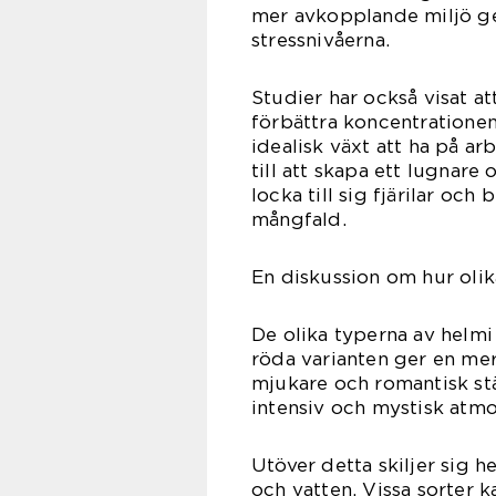
mer avkopplande miljö ge
stressnivåerna.
Studier har också visat at
förbättra koncentrationen
idealisk växt att ha på a
till att skapa ett lugna
locka till sig fjärilar och
mångfald.
En diskussion om hur olika
De olika typerna av helmi 
röda varianten ger en mer
mjukare och romantisk stä
intensiv och mystisk atmo
Utöver detta skiljer sig h
och vatten. Vissa sorter k