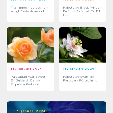
Tjusningen med casino –
Palettblad Black Prince –
enligt Casinohouse.dk
En Mörk Skönhet för Ditt
Hem
18. januari 2024
18. januari 2024
Palettblad Wall Street:
Palettblad Svart: En
En Guide till Denna
Färgstark Förtrollning
Populära Krukväxt
17. januari 2024