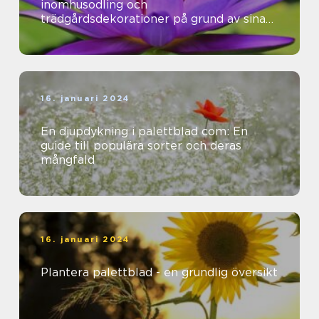
inomhusodling och
trädgårdsdekorationer på grund av sina
vackra färger och mönster
16. januari 2024
En djupdykning i palettblad com: En
guide till populära sorter och deras
mångfald
16. januari 2024
Plantera palettblad - en grundlig översikt