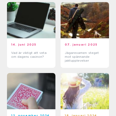
14. juni 2025
07. januari 2025
Vad är viktigt att veta
Jägarexamen: steget
om dagens casinon?
mot spännande
jaktupplevelser
12. november 2024
18. januari 2024