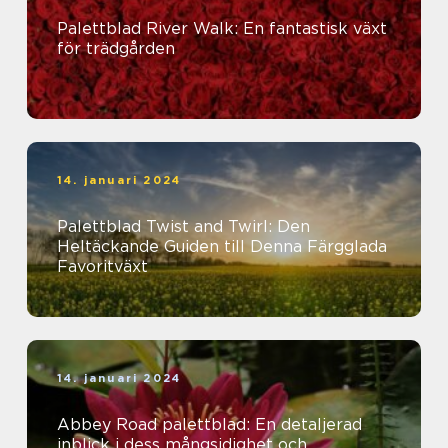
Palettblad River Walk: En fantastisk växt
för trädgården
14. januari 2024
Palettblad Twist and Twirl: Den
Heltäckande Guiden till Denna Färgglada
Favoritväxt
14. januari 2024
Abbey Road palettblad: En detaljerad
inblick i dess mångsidighet och