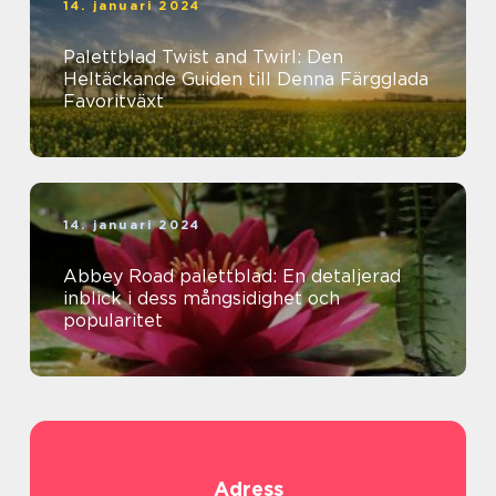
14. januari 2024
Palettblad Twist and Twirl: Den
Heltäckande Guiden till Denna Färgglada
Favoritväxt
14. januari 2024
Abbey Road palettblad: En detaljerad
inblick i dess mångsidighet och
popularitet
Adress