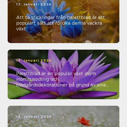
17. januari 2024
Att ta sticklingar från palettblad är ett
populärt sätt att föröka denna vackra
växt
17. januari 2024
Palettblad är en populär växt inom
inomhusodling och
trädgårdsdekorationer på grund av sina
vackra färger och mönster
16. januari 2024