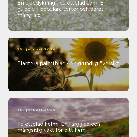
En djupdykning i palettblad com: En
guide till populära sorter och deras
mångfald
16. januari 2024
Plantera palettblad - en grundlig översikt
16. januari 2024
Palettblad helmi: En färgglad och
mångsidig växt för ditt hem