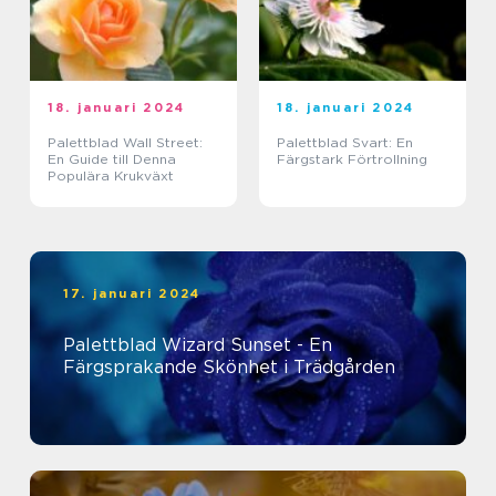
18. januari 2024
18. januari 2024
Palettblad Wall Street:
Palettblad Svart: En
En Guide till Denna
Färgstark Förtrollning
Populära Krukväxt
17. januari 2024
Palettblad Wizard Sunset - En
Färgsprakande Skönhet i Trädgården