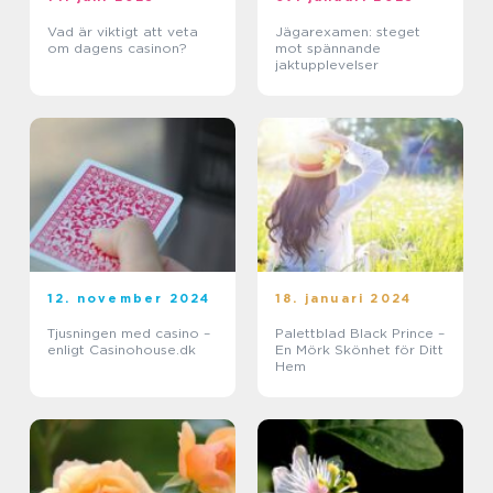
Vad är viktigt att veta
Jägarexamen: steget
om dagens casinon?
mot spännande
jaktupplevelser
12. november 2024
18. januari 2024
Tjusningen med casino –
Palettblad Black Prince –
enligt Casinohouse.dk
En Mörk Skönhet för Ditt
Hem