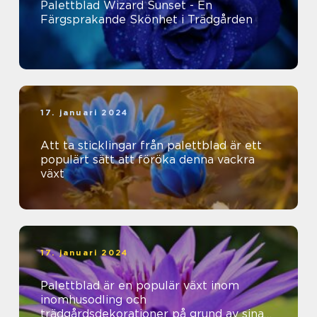
Palettblad Wizard Sunset - En
Färgsprakande Skönhet i Trädgården
17. januari 2024
Att ta sticklingar från palettblad är ett
populärt sätt att föröka denna vackra
växt
17. januari 2024
Palettblad är en populär växt inom
inomhusodling och
trädgårdsdekorationer på grund av sina