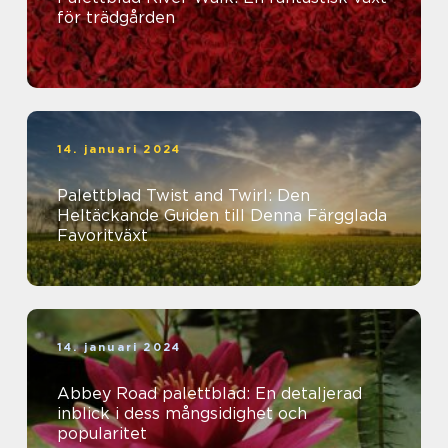
för trädgården
14. januari 2024
Palettblad Twist and Twirl: Den
Heltäckande Guiden till Denna Färgglada
Favoritväxt
14. januari 2024
Abbey Road palettblad: En detaljerad
inblick i dess mångsidighet och
popularitet