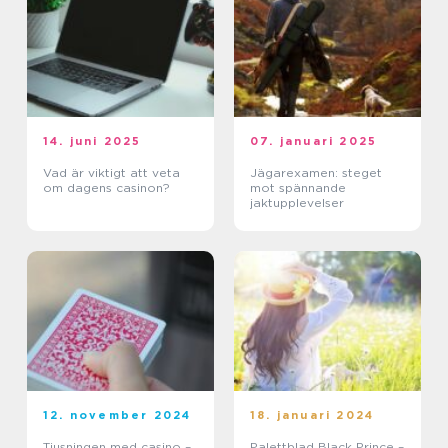
14. juni 2025
07. januari 2025
Vad är viktigt att veta
Jägarexamen: steget
om dagens casinon?
mot spännande
jaktupplevelser
12. november 2024
18. januari 2024
Tjusningen med casino –
Palettblad Black Prince –