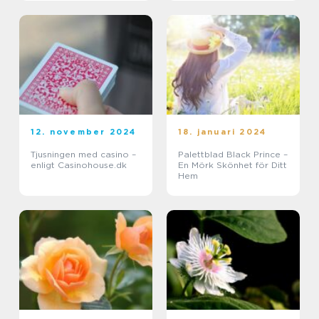
12. november 2024
18. januari 2024
Tjusningen med casino –
Palettblad Black Prince –
enligt Casinohouse.dk
En Mörk Skönhet för Ditt
Hem