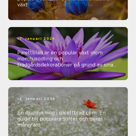
växt
17. januari 2024
Palettblad är en populär växt inom
inomhusodling och
trädgårdsdekorationer på grund av sina
vackra färger och mönster
16. januari 2024
En djupdykning i palettblad com: En
guide till populära sorter och deras
mångfald