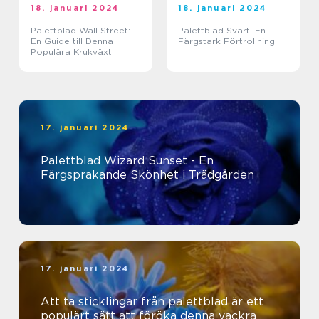
18. januari 2024
18. januari 2024
Palettblad Wall Street:
Palettblad Svart: En
En Guide till Denna
Färgstark Förtrollning
Populära Krukväxt
17. januari 2024
Palettblad Wizard Sunset - En
Färgsprakande Skönhet i Trädgården
17. januari 2024
Att ta sticklingar från palettblad är ett
populärt sätt att föröka denna vackra