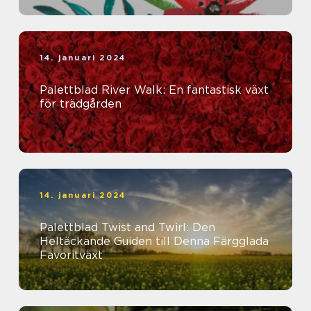
14. januari 2024
Palettblad River Walk: En fantastisk växt
för trädgården
14. januari 2024
Palettblad Twist and Twirl: Den
Heltäckande Guiden till Denna Färgglada
Favoritväxt