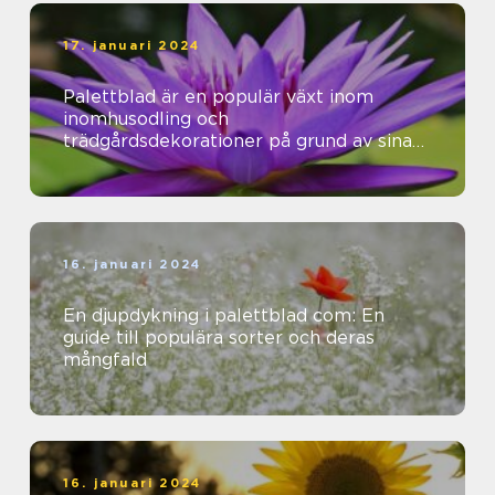
17. januari 2024
Palettblad är en populär växt inom
inomhusodling och
trädgårdsdekorationer på grund av sina
vackra färger och mönster
16. januari 2024
En djupdykning i palettblad com: En
guide till populära sorter och deras
mångfald
16. januari 2024