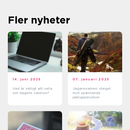
Fler nyheter
14. juni 2025
07. januari 2025
Vad är viktigt att veta
Jägarexamen: steget
om dagens casinon?
mot spännande
jaktupplevelser