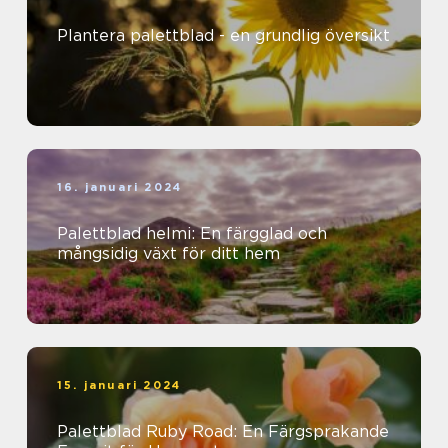
Plantera palettblad - en grundlig översikt
16. januari 2024
Palettblad helmi: En färgglad och
mångsidig växt för ditt hem
15. januari 2024
Palettblad Ruby Road: En Färgsprakande