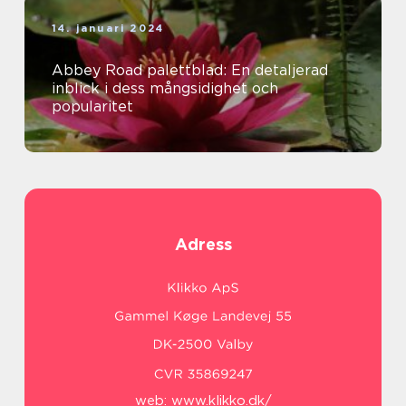
14. januari 2024
Abbey Road palettblad: En detaljerad
inblick i dess mångsidighet och
popularitet
Adress
web:
www.klikko.dk/