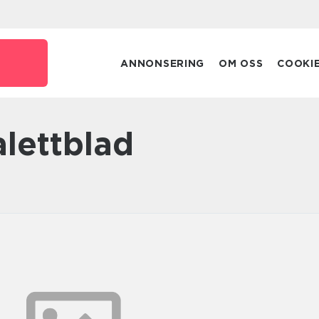
ANNONSERING
OM OSS
COOKI
alettblad