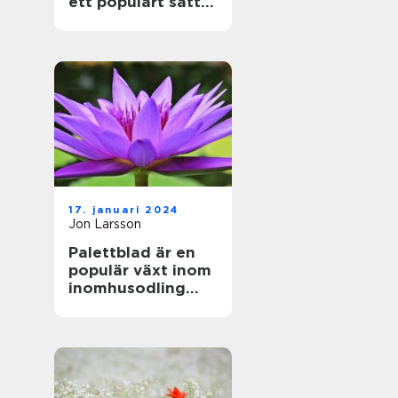
ett populärt sätt
att föröka denna
vackra växt
17. januari 2024
Jon Larsson
Palettblad är en
populär växt inom
inomhusodling
och
trädgårdsdekorati
oner på grund av
sina vackra färger
och mönster