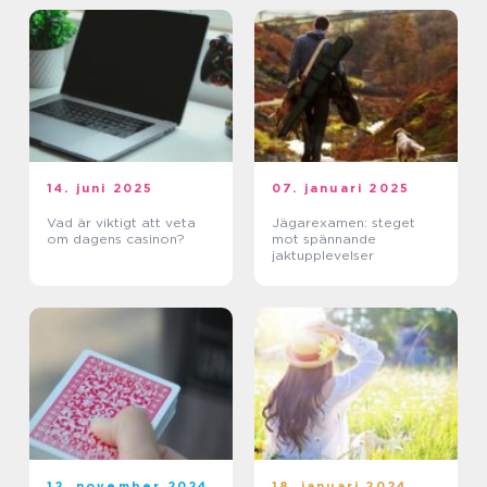
14. juni 2025
07. januari 2025
Vad är viktigt att veta
Jägarexamen: steget
om dagens casinon?
mot spännande
jaktupplevelser
12. november 2024
18. januari 2024