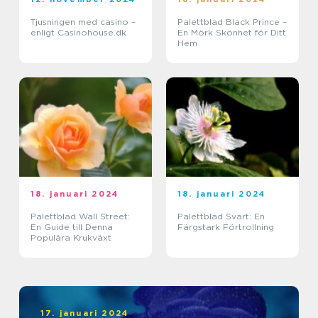
Tjusningen med casino –
Palettblad Black Prince –
enligt Casinohouse.dk
En Mörk Skönhet för Ditt
Hem
18. januari 2024
18. januari 2024
Palettblad Wall Street:
Palettblad Svart: En
En Guide till Denna
Färgstark Förtrollning
Populära Krukväxt
17. januari 2024