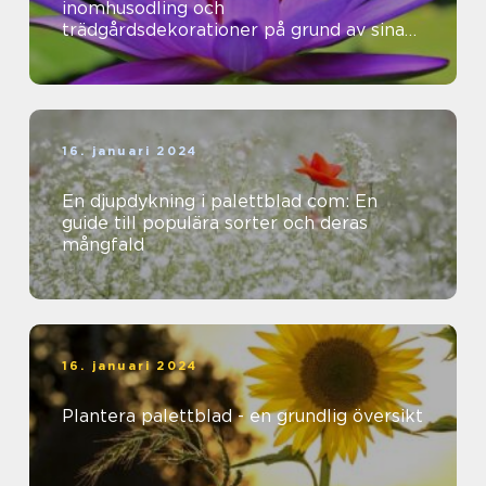
inomhusodling och
trädgårdsdekorationer på grund av sina
vackra färger och mönster
16. januari 2024
En djupdykning i palettblad com: En
guide till populära sorter och deras
mångfald
16. januari 2024
Plantera palettblad - en grundlig översikt