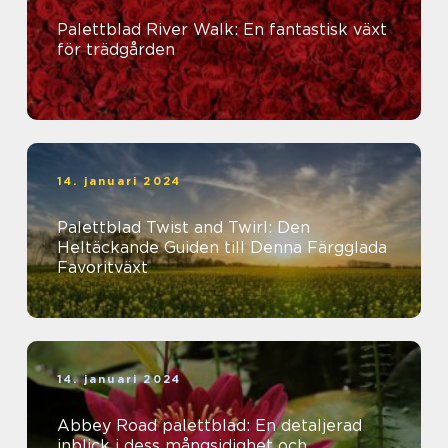
Palettblad River Walk: En fantastisk växt
för trädgården
14. januari 2024
Palettblad Twist and Twirl: Den
Heltäckande Guiden till Denna Färgglada
Favoritväxt
14. januari 2024
Abbey Road palettblad: En detaljerad
inblick i dess mångsidighet och