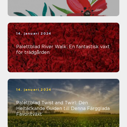
14. januari 2024
Palettblad River Walk: En fantastisk växt
för trädgården
14. januari 2024
Palettblad Twist and Twirl: Den
Heltäckande Guiden till Denna Färgglada
Favoritväxt