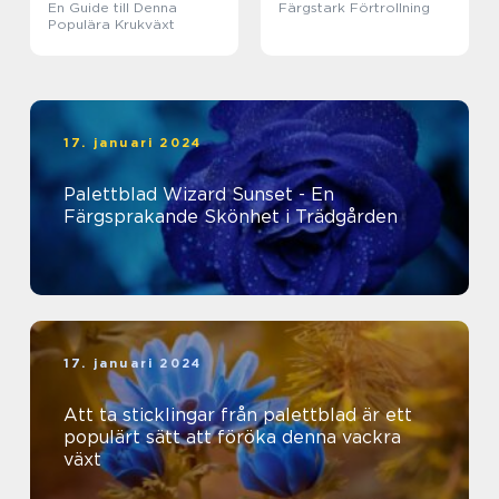
En Guide till Denna
Färgstark Förtrollning
Populära Krukväxt
17. januari 2024
Palettblad Wizard Sunset - En
Färgsprakande Skönhet i Trädgården
17. januari 2024
Att ta sticklingar från palettblad är ett
populärt sätt att föröka denna vackra
växt