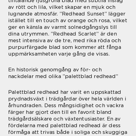
tilltalande ljusgröna blad med subtila inslag
av rött och lila, vilket skapar en mjuk och
lugnande atmosfär. ”Redhead Sunset” lägger
istället till en touch av orange och rosa, vilket
ger en känsla av varmt solnedgångslys till
dina utrymmen. ”Redhead Scarlet” är den
mest intensiva av de tre, med rika röda och
purpurfärgade blad som kommer att fånga
uppmärksamheten varje gång de visas.
En historisk genomgång av för- och
nackdelar med olika ”palettblad redhead”
Palettblad redhead har varit en uppskattad
prydnadsväxt i trädgårdar över hela världen i
århundraden. Dess mångsidighet och vackra
färger har gjort den till en favorit bland
trädgårdsälskare och växtentusiaster. En av
fördelarna med palettblad redhead är dess
förmåga att trivas både i soliga och skuggiga