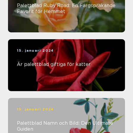
Palettblad Ruby Road: En Färgsprakande
Favorit för Hemmet
15. januari 2024
Är palettblad giftiga för katter
15. januari 2024
Palettblad Namn och Bild: Den Ultimate
Guiden