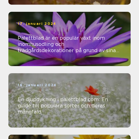
17. januari 2024
Palettblad är en populär växt inom
inomhusodling och
trädgårdsdekorationer på grund av sina
vackra färger och mönster
16. januari 2024
En djupdykning i palettblad com: En
guide till populära sorter och deras
mångfald