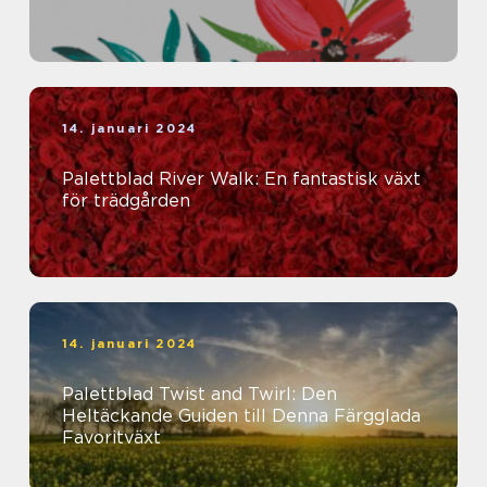
14. januari 2024
Palettblad River Walk: En fantastisk växt
för trädgården
14. januari 2024
Palettblad Twist and Twirl: Den
Heltäckande Guiden till Denna Färgglada
Favoritväxt