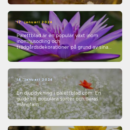
17. januari 2024
Palettblad är en populär växt inom
inomhusodling och
trädgårdsdekorationer på grund av sina
vackra färger och mönster
16. januari 2024
En djupdykning i palettblad com: En
guide till populära sorter och deras
mångfald