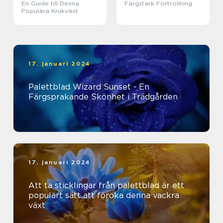
En Guide till Denna
Färgstark Förtrollning
Populära Krukväxt
17. januari 2024
Palettblad Wizard Sunset - En
Färgsprakande Skönhet i Trädgården
17. januari 2024
Att ta sticklingar från palettblad är ett
populärt sätt att föröka denna vackra
växt