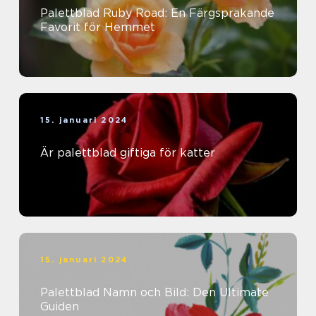
Palettblad Ruby Road: En Färgsprakande
Favorit för Hemmet
15. januari 2024
Är palettblad giftiga för katter
15. januari 2024
Palettblad Namn och Bild: Den Ultimate
Guiden