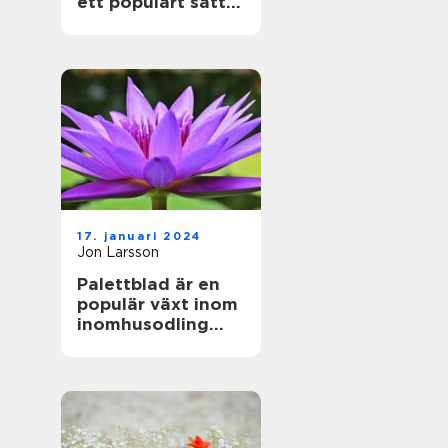
ett populärt sätt
att föröka denna
vackra växt
17. januari 2024
Jon Larsson
Palettblad är en
populär växt inom
inomhusodling
och
trädgårdsdekorati
oner på grund av
sina vackra färger
och mönster