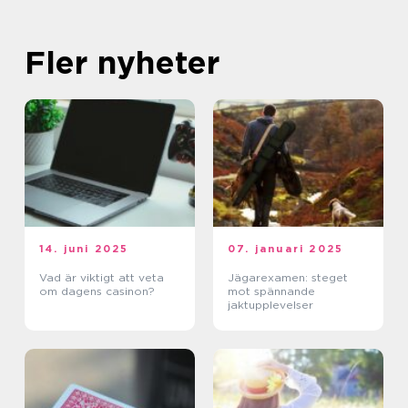
Fler nyheter
14. juni 2025
07. januari 2025
Vad är viktigt att veta
Jägarexamen: steget
om dagens casinon?
mot spännande
jaktupplevelser