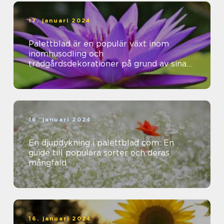
17. januari 2024
Palettblad är en populär växt inom
inomhusodling och
trädgårdsdekorationer på grund av sina
vackra färger och mönster
16. januari 2024
En djupdykning i palettblad com: En
guide till populära sorter och deras
mångfald
16. januari 2024