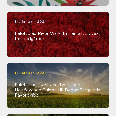
14. januari 2024
Palettblad River Walk: En fantastisk växt
för trädgården
14. januari 2024
Palettblad Twist and Twirl: Den
Heltäckande Guiden till Denna Färgglada
Favoritväxt