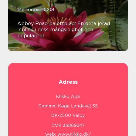
14. januari 2024
Abbey Road palettblad: En detaljerad
inblick i dess mångsidighet och
popularitet
Adress
web:
www.klikko.dk/