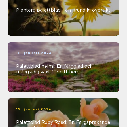
Plantera palettblad - en grundlig översikt
16. januari 2024
Palettblad helmi: En färgglad och
mångsidig växt för ditt hem
15. januari 2024
Palettblad Ruby Road: En Färgsprakande