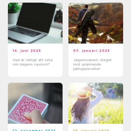
14. juni 2025
07. januari 2025
Vad är viktigt att veta
Jägarexamen: steget
om dagens casinon?
mot spännande
jaktupplevelser
12. november 2024
18. januari 2024