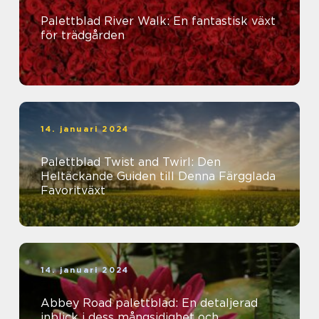
Palettblad River Walk: En fantastisk växt
för trädgården
14. januari 2024
Palettblad Twist and Twirl: Den
Heltäckande Guiden till Denna Färgglada
Favoritväxt
14. januari 2024
Abbey Road palettblad: En detaljerad
inblick i dess mångsidighet och