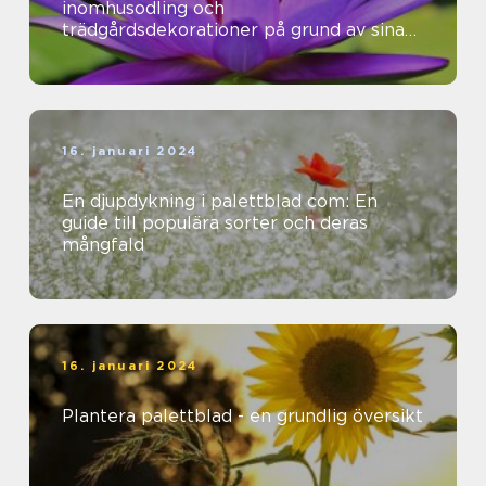
inomhusodling och
trädgårdsdekorationer på grund av sina
vackra färger och mönster
16. januari 2024
En djupdykning i palettblad com: En
guide till populära sorter och deras
mångfald
16. januari 2024
Plantera palettblad - en grundlig översikt