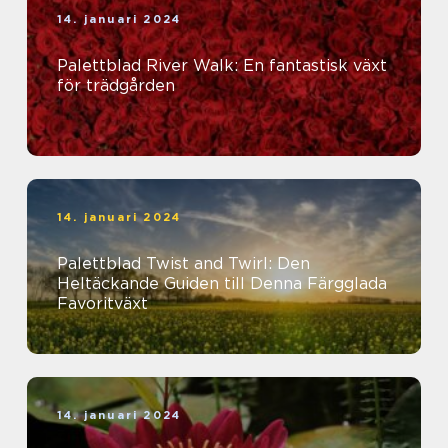
14. januari 2024
Palettblad River Walk: En fantastisk växt
för trädgården
14. januari 2024
Palettblad Twist and Twirl: Den
Heltäckande Guiden till Denna Färgglada
Favoritväxt
14. januari 2024