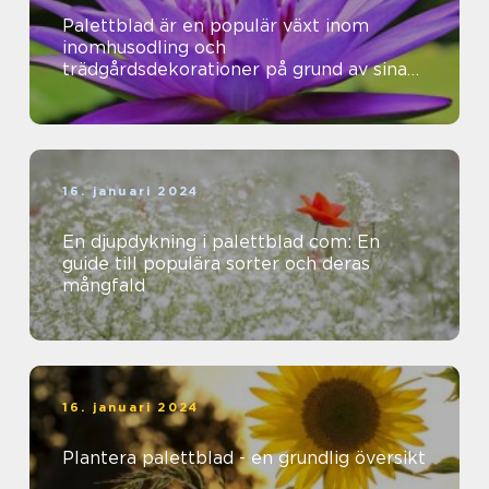
Palettblad är en populär växt inom
inomhusodling och
trädgårdsdekorationer på grund av sina
vackra färger och mönster
16. januari 2024
En djupdykning i palettblad com: En
guide till populära sorter och deras
mångfald
16. januari 2024
Plantera palettblad - en grundlig översikt