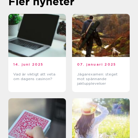
Fler nyheter
14. juni 2025
07. januari 2025
Vad är viktigt att veta
Jägarexamen: steget
om dagens casinon?
mot spännande
jaktupplevelser