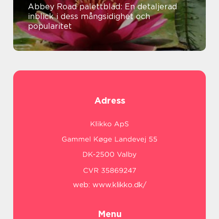
Abbey Road palettblad: En detaljerad
inblick i dess mångsidighet och
popularitet
Adress
web:
www.klikko.dk/
Menu