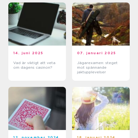
14. juni 2025
07. januari 2025
Vad är viktigt att veta
Jägarexamen: steget
om dagens casinon?
mot spännande
jaktupplevelser
12. november 2024
18. januari 2024