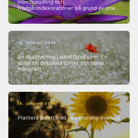
inomhusodling och
trädgårdsdekorationer på grund av sina
vackra färger och mönster
16. januari 2024
En djupdykning i palettblad com: En
guide till populära sorter och deras
mångfald
16. januari 2024
Plantera palettblad - en grundlig översikt