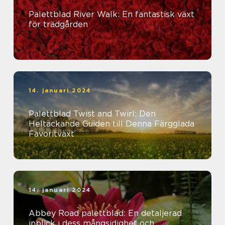
Palettblad River Walk: En fantastisk växt
för trädgården
14. januari 2024
Palettblad Twist and Twirl: Den
Heltäckande Guiden till Denna Färgglada
Favoritväxt
14. januari 2024
Abbey Road palettblad: En detaljerad
inblick i dess mångsidighet och