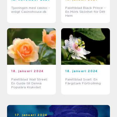
Tjusningen med casino –
Palettblad Black Prince –
enligt Casinohouse.dk
En Mörk Skönhet för Ditt
Hem
18. januari 2024
18. januari 2024
Palettblad Wall Street:
Palettblad Svart: En
En Guide till Denna
Färgstark Förtrollning
Populära Krukväxt
17. januari 2024