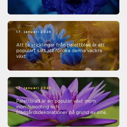
17. januari 2024
Att ta sticklingar från palettblad är ett
populärt sätt att föröka denna vackra
växt
17. januari 2024
Palettblad är en populär växt inom
inomhusodling och
trädgårdsdekorationer på grund av sina
vackra färger och mönster