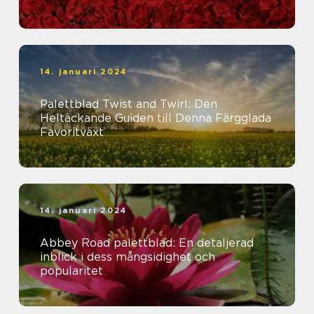
14. januari 2024
Palettblad Twist and Twirl: Den
Heltäckande Guiden till Denna Färgglada
Favoritväxt
14. januari 2024
Abbey Road palettblad: En detaljerad
inblick i dess mångsidighet och
popularitet