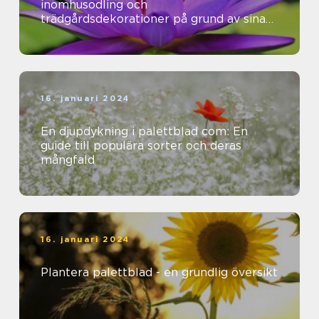
inomhusodling och
trädgårdsdekorationer på grund av sina
vackra färger och mönster
16. januari 2024
En djupdykning i palettblad com: En
guide till populära sorter och deras
mångfald
16. januari 2024
Plantera palettblad - en grundlig översikt