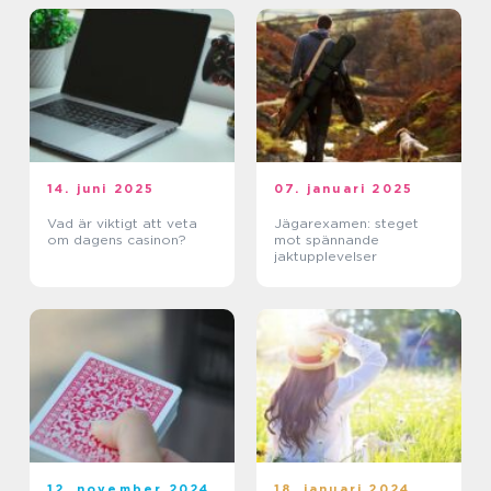
14. juni 2025
07. januari 2025
Vad är viktigt att veta
Jägarexamen: steget
om dagens casinon?
mot spännande
jaktupplevelser
12. november 2024
18. januari 2024