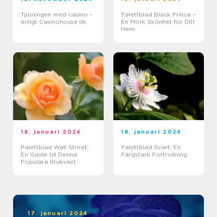
Tjusningen med casino –
Palettblad Black Prince –
enligt Casinohouse.dk
En Mörk Skönhet för Ditt
Hem
18. januari 2024
18. januari 2024
Palettblad Wall Street:
Palettblad Svart: En
En Guide till Denna
Färgstark Förtrollning
Populära Krukväxt
17. januari 2024