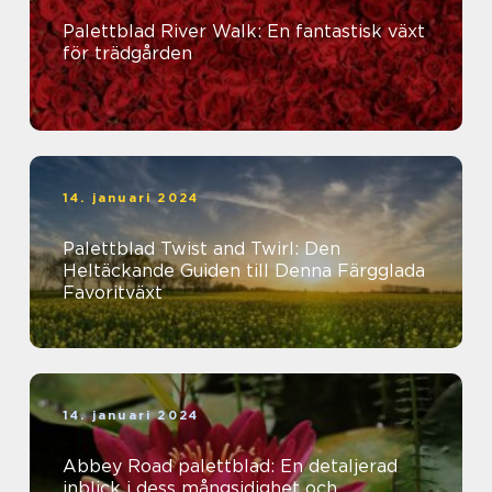
Palettblad River Walk: En fantastisk växt
för trädgården
14. januari 2024
Palettblad Twist and Twirl: Den
Heltäckande Guiden till Denna Färgglada
Favoritväxt
14. januari 2024
Abbey Road palettblad: En detaljerad
inblick i dess mångsidighet och