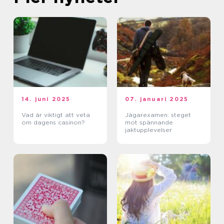
14. juni 2025
07. januari 2025
Vad är viktigt att veta
Jägarexamen: steget
om dagens casinon?
mot spännande
jaktupplevelser