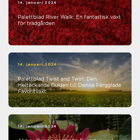
14. januari 2024
Palettblad River Walk: En fantastisk växt
för trädgården
14. januari 2024
Palettblad Twist and Twirl: Den
Heltäckande Guiden till Denna Färgglada
Favoritväxt
14. januari 2024