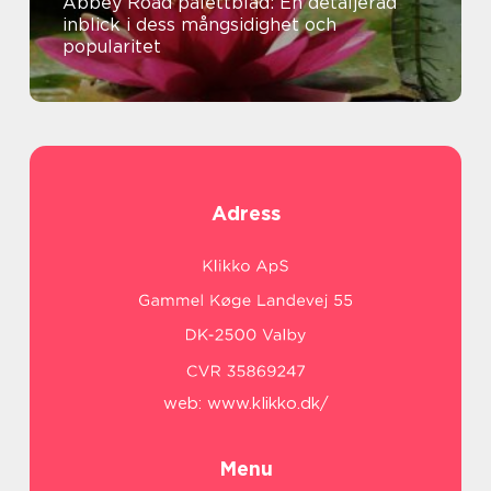
Abbey Road palettblad: En detaljerad
inblick i dess mångsidighet och
popularitet
Adress
web:
www.klikko.dk/
Menu