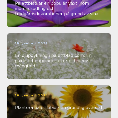
Palettblad är en populär växt inom
inomhusodling och
trädgårdsdekorationer på grund av sina
vackra färger och mönster
16. januari 2024
En djupdykning i palettblad com: En
guide till populära sorter och deras
mångfald
16. januari 2024
Plantera palettblad - en grundlig översikt