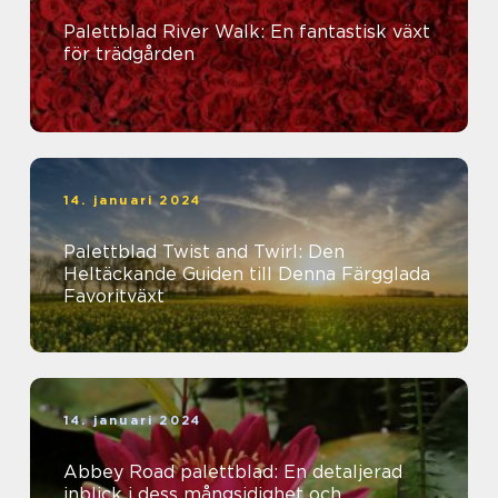
Palettblad River Walk: En fantastisk växt
för trädgården
14. januari 2024
Palettblad Twist and Twirl: Den
Heltäckande Guiden till Denna Färgglada
Favoritväxt
14. januari 2024
Abbey Road palettblad: En detaljerad
inblick i dess mångsidighet och