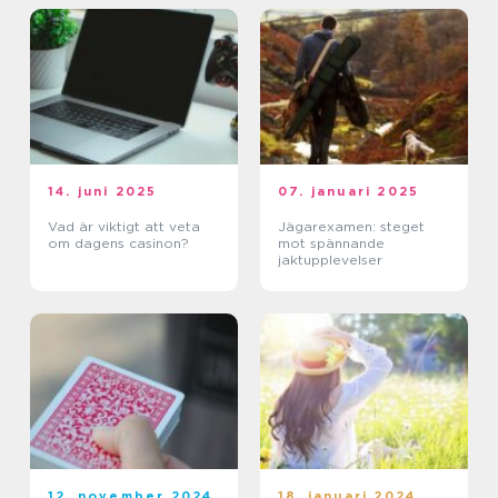
14. juni 2025
07. januari 2025
Vad är viktigt att veta
Jägarexamen: steget
om dagens casinon?
mot spännande
jaktupplevelser
12. november 2024
18. januari 2024