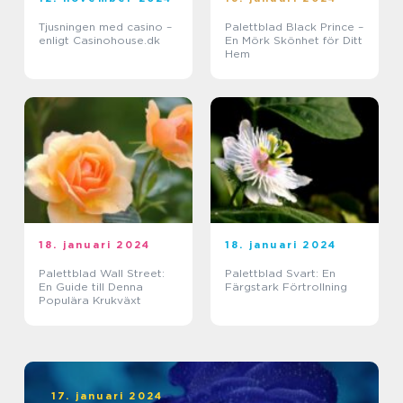
Tjusningen med casino –
Palettblad Black Prince –
enligt Casinohouse.dk
En Mörk Skönhet för Ditt
Hem
18. januari 2024
18. januari 2024
Palettblad Wall Street:
Palettblad Svart: En
En Guide till Denna
Färgstark Förtrollning
Populära Krukväxt
17. januari 2024