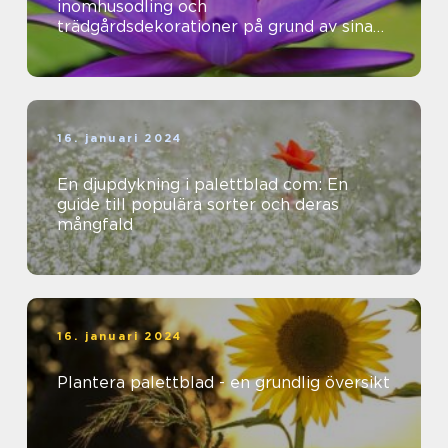
inomhusodling och
trädgårdsdekorationer på grund av sina
vackra färger och mönster
16. januari 2024
En djupdykning i palettblad com: En
guide till populära sorter och deras
mångfald
16. januari 2024
Plantera palettblad - en grundlig översikt