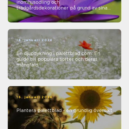
inomhusodling och
trädgårdsdekorationer på grund av sina
vackra färger och mönster
16. januari 2024
En djupdykning i palettblad com: En
guide till populära sorter och deras
mångfald
16. januari 2024
Plantera palettblad - en grundlig översikt