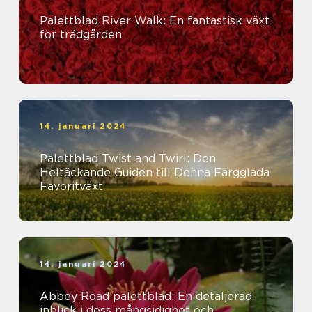
Palettblad River Walk: En fantastisk växt
för trädgården
14. januari 2024
Palettblad Twist and Twirl: Den
Heltäckande Guiden till Denna Färgglada
Favoritväxt
14. januari 2024
Abbey Road palettblad: En detaljerad
inblick i dess mångsidighet och