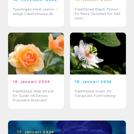
Tjusningen med casino –
Palettblad Black Prince –
enligt Casinohouse.dk
En Mörk Skönhet för Ditt
Hem
18. januari 2024
18. januari 2024
Palettblad Wall Street:
Palettblad Svart: En
En Guide till Denna
Färgstark Förtrollning
Populära Krukväxt
17. januari 2024