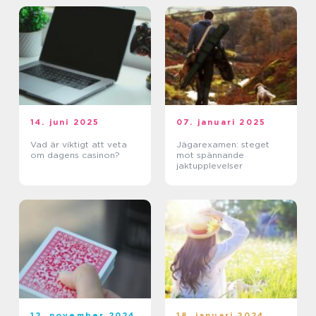
14. juni 2025
07. januari 2025
Vad är viktigt att veta
Jägarexamen: steget
om dagens casinon?
mot spännande
jaktupplevelser
12. november 2024
18. januari 2024