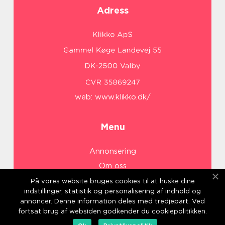
Adress
web:
www.klikko.dk/
Menu
Annonsering
Om oss
Cookies
På vores website bruges cookies til at huske dine
indstillinger, statistik og personalisering af indhold og
Kontakta oss
annoncer. Denne information deles med tredjepart. Ved
Sitemap
fortsat brug af websiden godkender du cookiepolitikken.