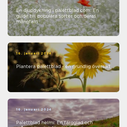
En djupdykning i palettblad com: En
guide till populära sorter och deras
mångfald
16. januari 2024
Plantera palettblad - en grundlig översikt
16. januari 2024
Palettblad helmi: En färgglad och