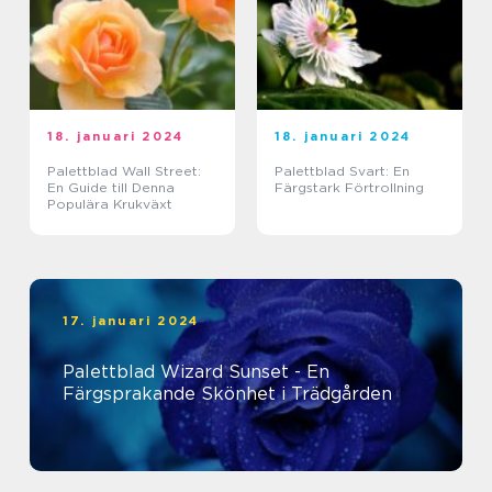
18. januari 2024
18. januari 2024
Palettblad Wall Street:
Palettblad Svart: En
En Guide till Denna
Färgstark Förtrollning
Populära Krukväxt
17. januari 2024
Palettblad Wizard Sunset - En
Färgsprakande Skönhet i Trädgården