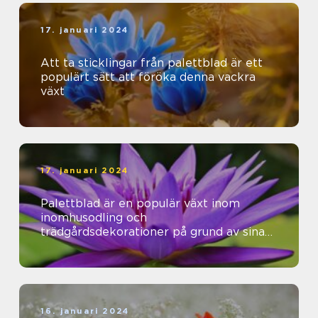
17. januari 2024
Att ta sticklingar från palettblad är ett
populärt sätt att föröka denna vackra
växt
17. januari 2024
Palettblad är en populär växt inom
inomhusodling och
trädgårdsdekorationer på grund av sina
vackra färger och mönster
16. januari 2024