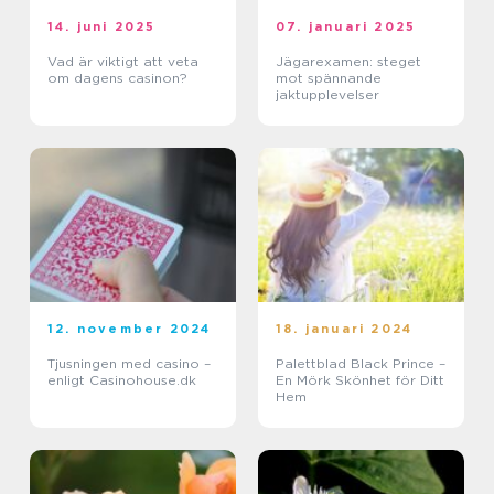
14. juni 2025
07. januari 2025
Vad är viktigt att veta
Jägarexamen: steget
om dagens casinon?
mot spännande
jaktupplevelser
12. november 2024
18. januari 2024
Tjusningen med casino –
Palettblad Black Prince –
enligt Casinohouse.dk
En Mörk Skönhet för Ditt
Hem