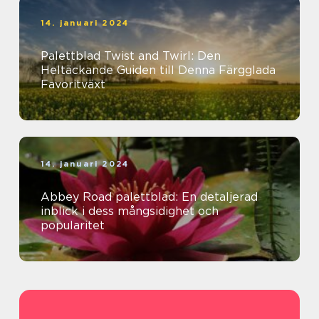
14. januari 2024
Palettblad Twist and Twirl: Den
Heltäckande Guiden till Denna Färgglada
Favoritväxt
14. januari 2024
Abbey Road palettblad: En detaljerad
inblick i dess mångsidighet och
popularitet