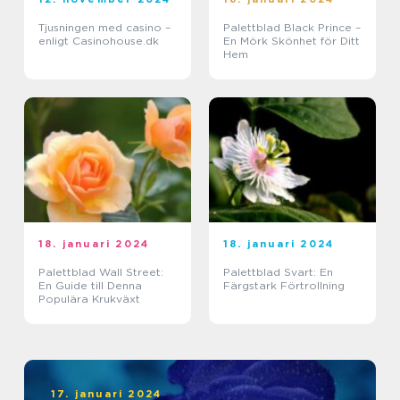
Tjusningen med casino –
Palettblad Black Prince –
enligt Casinohouse.dk
En Mörk Skönhet för Ditt
Hem
18. januari 2024
18. januari 2024
Palettblad Wall Street:
Palettblad Svart: En
En Guide till Denna
Färgstark Förtrollning
Populära Krukväxt
17. januari 2024