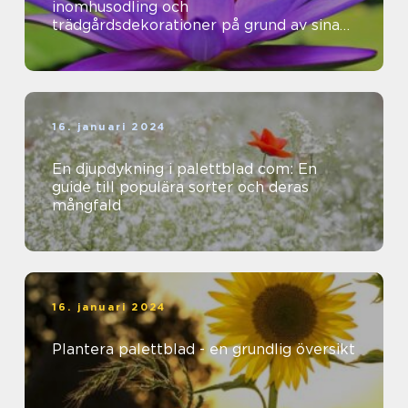
inomhusodling och
trädgårdsdekorationer på grund av sina
vackra färger och mönster
16. januari 2024
En djupdykning i palettblad com: En
guide till populära sorter och deras
mångfald
16. januari 2024
Plantera palettblad - en grundlig översikt