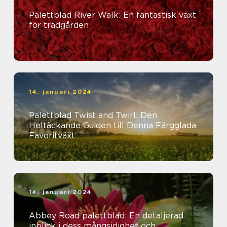
Palettblad River Walk: En fantastisk växt
för trädgården
14. januari 2024
Palettblad Twist and Twirl: Den
Heltäckande Guiden till Denna Färgglada
Favoritväxt
14. januari 2024
Abbey Road palettblad: En detaljerad
inblick i dess mångsidighet och