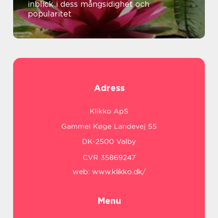
inblick i dess mångsidighet och
popularitet
Adress
web:
www.klikko.dk/
Menu