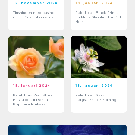
12. november 2024
18. januari 2024
Tjusningen med casino –
Palettblad Black Prince –
enligt Casinohouse.dk
En Mörk Skönhet för Ditt
Hem
18. januari 2024
18. januari 2024
Palettblad Wall Street:
Palettblad Svart: En
En Guide till Denna
Färgstark Förtrollning
Populära Krukväxt