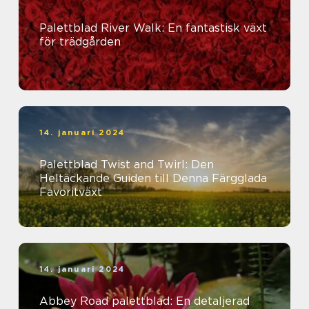
Palettblad River Walk: En fantastisk växt
för trädgården
14. januari 2024
Palettblad Twist and Twirl: Den
Heltäckande Guiden till Denna Färgglada
Favoritväxt
14. januari 2024
Abbey Road palettblad: En detaljerad