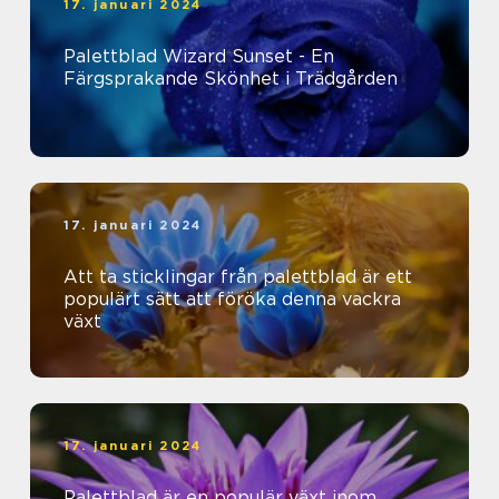
17. januari 2024
Palettblad Wizard Sunset - En
Färgsprakande Skönhet i Trädgården
17. januari 2024
Att ta sticklingar från palettblad är ett
populärt sätt att föröka denna vackra
växt
17. januari 2024
Palettblad är en populär växt inom