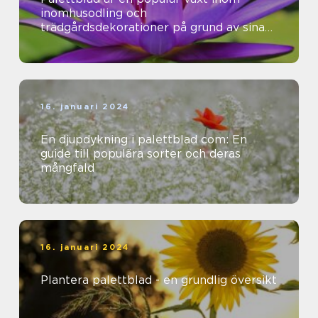
inomhusodling och
trädgårdsdekorationer på grund av sina
vackra färger och mönster
16. januari 2024
En djupdykning i palettblad com: En
guide till populära sorter och deras
mångfald
16. januari 2024
Plantera palettblad - en grundlig översikt