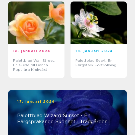
18. januari 2024
18. januari 2024
Palettblad Wall Street:
Palettblad Svart: En
En Guide till Denna
Färgstark Förtrollning
Populära Krukväxt
17. januari 2024
Palettblad Wizard Sunset - En
Färgsprakande Skönhet i Trädgården