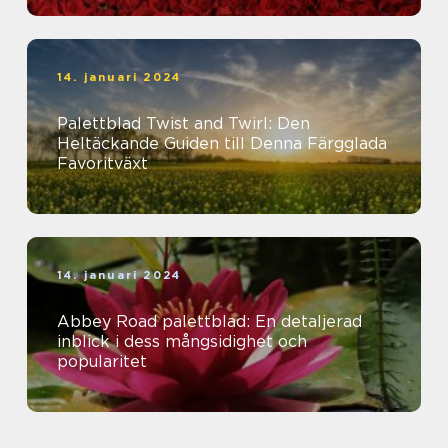
14. januari 2024
Palettblad Twist and Twirl: Den
Heltäckande Guiden till Denna Färgglada
Favoritväxt
14. januari 2024
Abbey Road palettblad: En detaljerad
inblick i dess mångsidighet och
popularitet