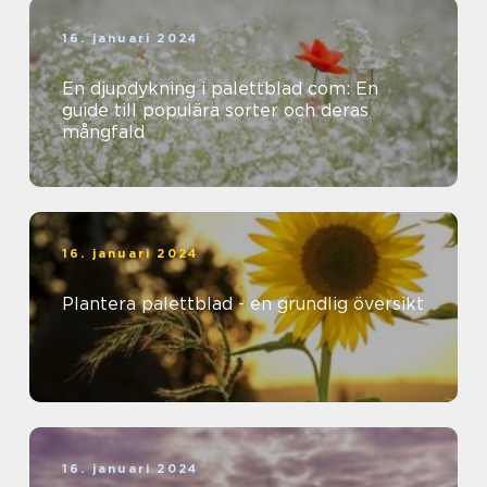
16. januari 2024
En djupdykning i palettblad com: En
guide till populära sorter och deras
mångfald
16. januari 2024
Plantera palettblad - en grundlig översikt
16. januari 2024