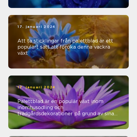
17. januari 2024
Att ta sticklingar från palettblad är ett
populärt sätt att föröka denna vackra
växt
17. januari 2024
Palettblad är en populär växt inom
inomhusodling och
trädgårdsdekorationer på grund av sina
vackra färger och mönster